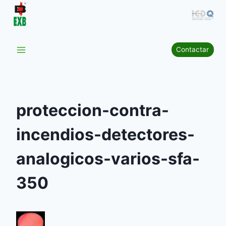
Saltar
al
contenido
Contactar
proteccion-contra-
incendios-detectores-
analogicos-varios-sfa-
350