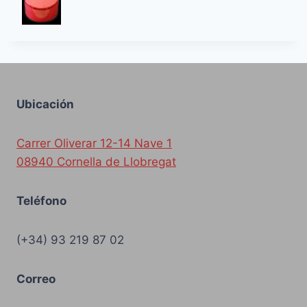
Ubicación
Carrer Oliverar 12-14 Nave 1
08940 Cornella de Llobregat
Teléfono
(+34) 93 219 87 02
Correo