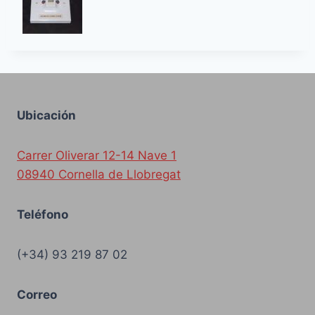
Ubicación
Carrer Oliverar 12-14 Nave 1
08940 Cornella de Llobregat
Teléfono
(+34) 93 219 87 02
Correo