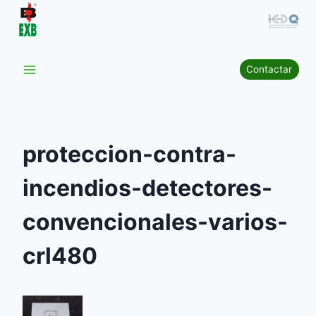
Saltar
al
contenido
Contactar
proteccion-contra-
incendios-detectores-
convencionales-varios-
crl480