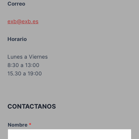
Correo
exb@exb.es
Horario
Lunes a Viernes
8:30 a 13:00
15.30 a 19:00
CONTACTANOS
Nombre
*