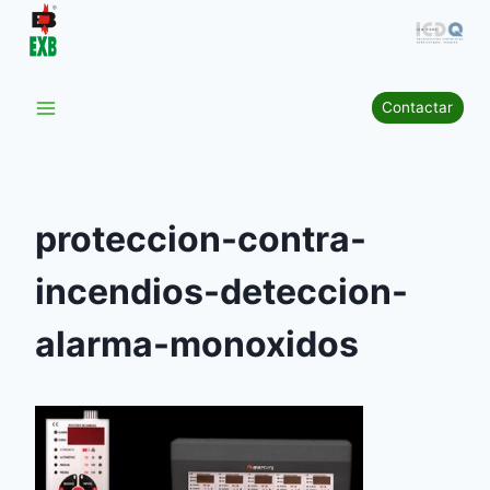
Saltar
al
contenido
Contactar
proteccion-contra-
incendios-deteccion-
alarma-monoxidos