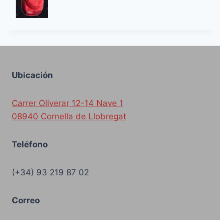
Ubicación
Carrer Oliverar 12-14 Nave 1
08940 Cornella de Llobregat
Teléfono
(+34) 93 219 87 02
Correo