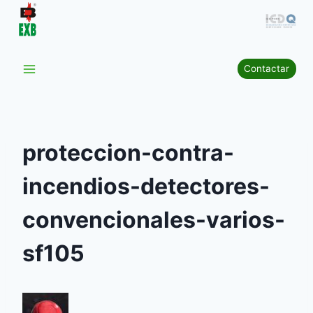
Saltar
al
contenido
Contactar
proteccion-contra-
incendios-detectores-
convencionales-varios-
sf105