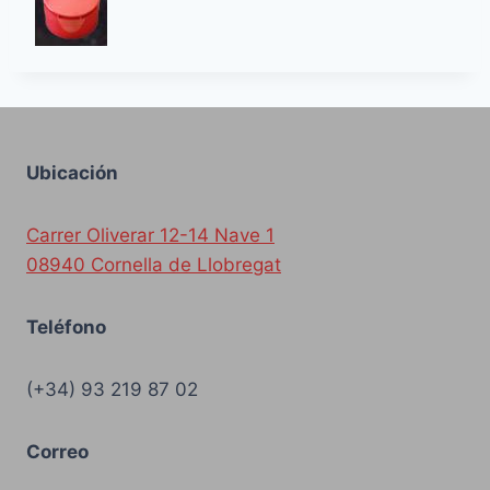
Ubicación
Carrer Oliverar 12-14 Nave 1
08940 Cornella de Llobregat
Teléfono
(+34) 93 219 87 02
Correo