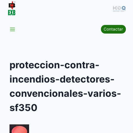
Saltar
al
contenido
Contactar
proteccion-contra-
incendios-detectores-
convencionales-varios-
sf350