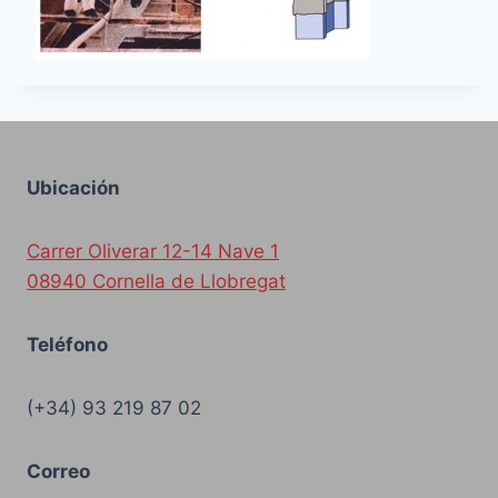
Ubicación
Carrer Oliverar 12-14 Nave 1
08940 Cornella de Llobregat
Teléfono
(+34) 93 219 87 02
Correo