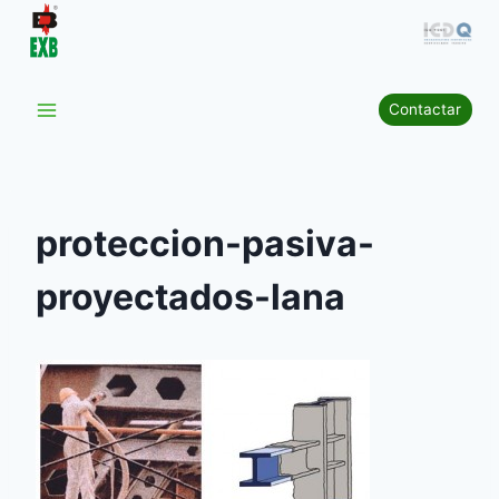
Saltar
al
contenido
Contactar
proteccion-pasiva-
proyectados-lana